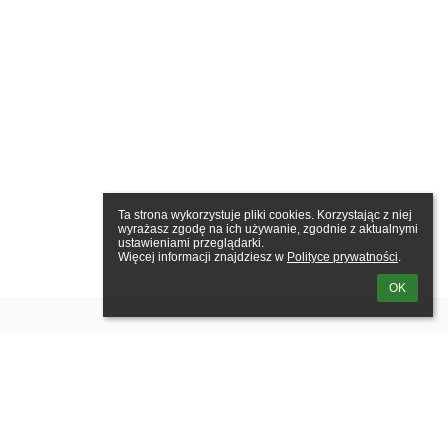
Ta strona wykorzystuje pliki cookies. Korzystając z niej 
wyrażasz zgodę na ich używanie, zgodnie z aktualnymi 
ustawieniami przeglądarki.

Więcej informacji znajdziesz w 
Polityce prywatności
.
OK
x
x
x@com.pl