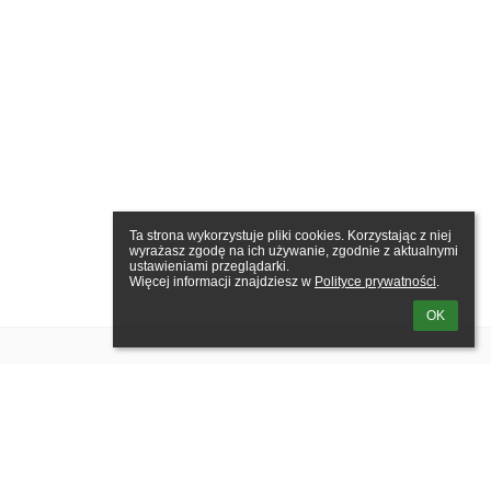
Ta strona wykorzystuje pliki cookies. Korzystając z niej 
wyrażasz zgodę na ich używanie, zgodnie z aktualnymi 
ustawieniami przeglądarki.

Więcej informacji znajdziesz w 
Polityce prywatności
.
OK
x
x
x@com.pl